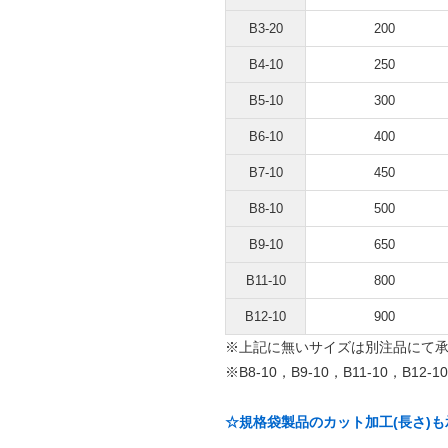
B3-20
200
B4-10
250
B5-10
300
B6-10
400
B7-10
450
B8-10
500
B9-10
650
B11-10
800
B12-10
900
※上記に無いサイズは別注品にて
※B8-10，B9-10，B11-10，
☆規格袋製品のカット加工(長さ)