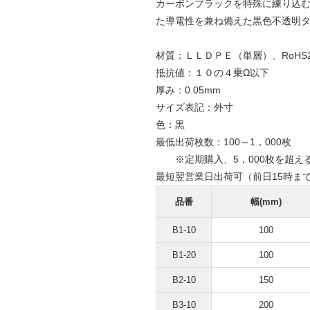
カーボンブラックを特殊に練り込む
た導電性を兼ね備えた黒色不透明
材質：ＬＬＤＰＥ（単層）、RoHS
抵抗値：１０の４乗Ω以下
厚み：0.05mm
サイズ表記：外寸
色：黒
最低出荷枚数：100～1，000枚
※定期購入、5，000枚を超え
最短翌営業日出荷可（前日15時ま
品番
幅(mm)
B1-10
100
B1-20
100
B2-10
150
B3-10
200