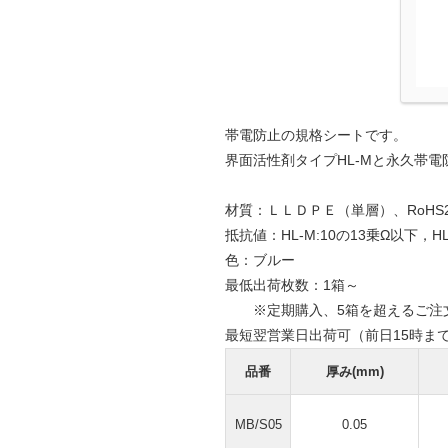
帯電防止の規格シートです。
界面活性剤タイプHL-Mと永久帯電
材質：ＬＬＤＰＥ（単層）、RoHS
抵抗値：HL-M:10の13乗Ω以下，HL
色：ブルー
最低出荷枚数：1箱～
※定期購入、5箱を超えるご注文
最短翌営業日出荷可（前日15時ま
品番
厚み(mm)
MB/S05
0.05