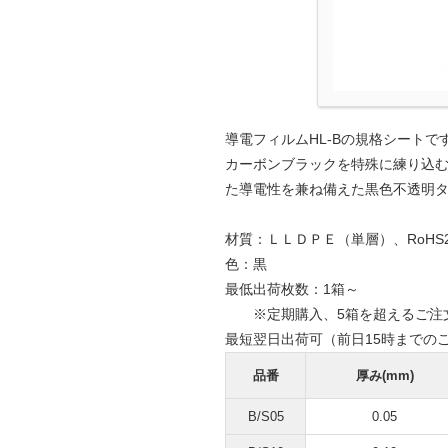
導電フィルムHL-Bの規格シートで
カーボンブラックを特殊に練り込む
た導電性を兼ね備えた黒色不透明
材質：ＬＬＤＰＥ（単層）、RoHS
色：黒
最低出荷枚数：1箱～
※定期購入、5箱を超えるご注文
最短翌日出荷可（前日15時までの
品番
厚み(mm)
B/S05
0.05