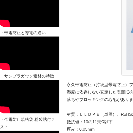
・帯電防止と導電の違い
・サンプラガウン素材の特徴
永久帯電防止（持続型帯電防止）フィ
湿度に依存しない安定した表面抵
落ちやブロッキングの心配があり
材質：ＬＬＤＰＥ（単層）、RoHS
・帯電防止規格袋 粉袋貼付テ
抵抗値：10の11乗Ω以下
スト
厚み：0.05mm