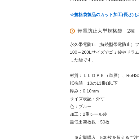
☆規格袋製品のカット加工(長さ)
帯電防止大型規格袋 2種
永久帯電防止（持続型帯電防止）フ
100～200Lサイズでゴミ袋やド
した袋です。
材質：ＬＬＤＰＥ（単層）、RoHS
抵抗値：10の13乗Ω以下
厚み：0.10mm
サイズ表記：外寸
色：ブルー
加工：2重シール袋
最低出荷枚数：50枚
※定期購入、500枚を超えるご注