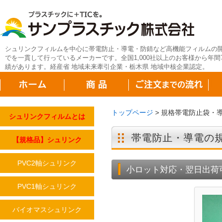
シュリンクフィルムを中心に帯電防止・導電・防錆など高機能フィルムの
でを一貫して行っているメーカーです。全国1,000社以上のお客様から年間7
績があります。経産省 地域未来牽引企業・栃木県 地域中核企業認定。
トップページ
>
規格帯電防止袋・
シュリンクフィルムとは
帯電防止・導電の規
【規格品】シュリンク
PVC2軸シュリンク
小ロット対応・翌日出荷
PVC1軸シュリンク
バイオマスシュリンク