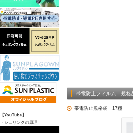
帯電防止フィルム 規格
帯電防止規格袋 17種
【YouTube】
・シュリンクの原理