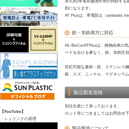
永久的)帯電荷漏洩作用が持続する
剤になります。
AT Plusは、帯電防止（antistatic
鉄・非鉄両方に対応
HL-BioCorATPlusは、植物
ードを分ける事なく、鉄、非鉄区
対応可能な素材：鉄、ステンレス
銀、スズ、ニッケル、マグネシウ
製品製造規格
別注生産にて承っております。
【YouTube】
ロット等につきましてはお問合せ
・シュリンクの原理
製品製造について