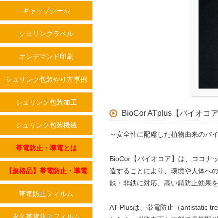
キャップシール
シュリンクラベル
オンデマンド印刷
シュリンク包装やり方事例
シュリンク包装加工
BioCor ATplus【バイ
シュリンク包装機械
～安全性に配慮した植物由来のバ
帯電防止・導電とは
BioCor【バイオコア】は、コ
【規格品】帯電防止・導電
造することにより、環境や人体へ
鉄・非鉄に対応、高い錆防止効果
帯電防止フィルム
AT Plusは、帯電防止（antista
永久帯電防止フィルム