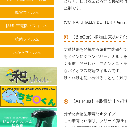
となく、樹脂表面と内部で長期間(
止剤です。
導電フィルム
(VCI NATURALLY BETTER + Antistat
防錆+帯電防止フィルム
【BioCor】植物由来のバ
抗菌フィルム
防錆効果を発揮する気化性防錆剤
おからフィルム
をメインにクランベリーとミルク
く訴求し開発した、アミンとニト
なバイオマス防錆フィルムです。
鉄・非鉄を使い分けることなく対
【AT Puls】+帯電防止の
分子化合物型帯電防止タイプ
この帯電防止剤は、ブリード(溶出