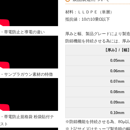
材料：ＬＬＤＰＥ（単層）
抵抗値：10の10乗Ω以下
・帯電防止と導電の違い
厚みと幅、製品グレードにより製
防錆機能を持続させる為には、厚み
【厚み】/【幅
0.05mm
0.06mm
・サンプラガウン素材の特徴
0.07mm
0.08mm
0.09mm
0.10mm
・帯電防止規格袋 粉袋貼付テ
※防錆機能を持続させる為、80μ
スト
※上記サイズはチューブ製造時の