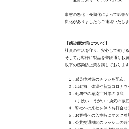
通常どおり 8：30～17:30
事態の悪化・長期化によって影響
変化がありましたらご連絡いたし
【感染症対策について】
社員の生活を守り、安心して働け
そしてお客様に製品を普段通りお
以下の感染防止策を講じておりま
1．感染症対策のチラシを配布、
2．出勤前、体温や新型コロナウ
3．勤務中の感染症対策の徹底
（手洗い・うがい・換気の徹底、
4．弊社への来社を伴うお打合せ
5．お客様への入室時にマスク着
6．公共交通機関のラッシュの時