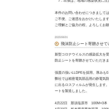
7．出張は、地域の感染状況に注
本件のお問い合わせにつきまして
ご不便、ご迷惑をおかけいたしま
ご理解とご協力の程、よろしくお
2020/06/01
飛沫防止シート寄贈させて
新型コロナウイルスの感染拡大を
防止シートを寄贈させていただき
強度の強いLLDPEを採用、厚みも0
弊社では精密電気部品用の静電気
に出るロスフィルムが発生します
ートを製造しました。
4月22日 那須塩原市 100M×3本