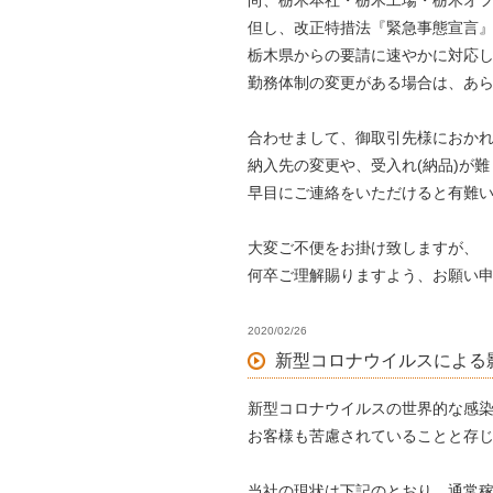
尚、栃木本社・栃木工場・栃木オ
但し、改正特措法『緊急事態宣言
栃木県からの要請に速やかに対応
勤務体制の変更がある場合は、あ
合わせまして、御取引先様におか
納入先の変更や、受入れ(納品)が
早目にご連絡をいただけると有難
大変ご不便をお掛け致しますが、
何卒ご理解賜りますよう、お願い
2020/02/26
新型コロナウイルスによる影
新型コロナウイルスの世界的な感
お客様も苦慮されていることと存
当社の現状は下記のとおり、通常