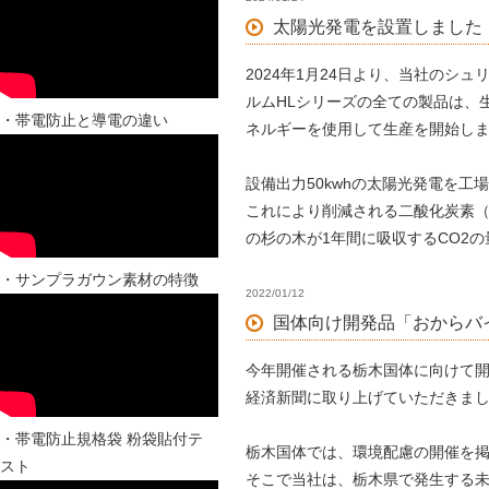
太陽光発電を設置しました
2024年1月24日より、当社のシ
ルムHLシリーズの全ての製品は、
・帯電防止と導電の違い
ネルギーを使用して生産を開始し
設備出力50kwhの太陽光発電を
これにより削減される二酸化炭素（CO
の杉の木が1年間に吸収するCO2の
・サンプラガウン素材の特徴
2022/01/12
国体向け開発品「おからバ
今年開催される栃木国体に向けて
経済新聞に取り上げていただきま
・帯電防止規格袋 粉袋貼付テ
栃木国体では、環境配慮の開催を
スト
そこで当社は、栃木県で発生する