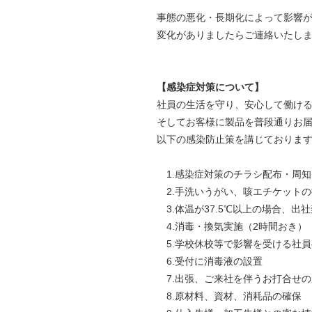
事態の悪化・長期化によって影響
変化がありましたらご連絡いたし
【感染症対策について】
社員の生活を守り、安心して働け
そしてお客様に製品を普段通りお
以下の感染防止策を講じておりま
1.感染症対策のチラシ配布・周知
2.手洗いうがい、咳エチケットの
3.体温が37.5℃以上の場合、出
4.消毒・換気実施（2時間おき）
5.学校休校等で影響を受ける社員
6.受付に消毒液の設置
7.出張、ご来社を伴うお打合せの
8.原材料、資材、消耗品の確保