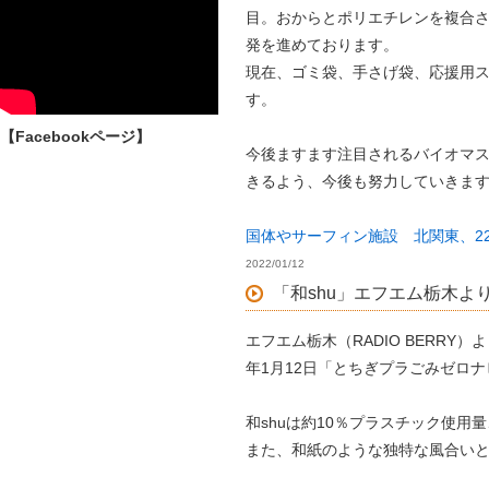
目。おからとポリエチレンを複合
発を進めております。
現在、ゴミ袋、手さげ袋、応援用
す。
【Facebookページ】
今後ますます注目されるバイオマ
きるよう、今後も努力していきま
国体やサーフィン施設 北関東、2
2022/01/12
「和shu」エフエム栃木よ
エフエム栃木（RADIO BERRY
年1月12日「とちぎプラごみゼロ
和shuは約10％プラスチック使用
また、和紙のような独特な風合い