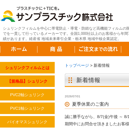
シュリンクフィルムを中心に帯電防止・導電・防錆など高機能フィルムの
でを一貫して行っているメーカーです。全国1,000社以上のお客様から年間7
績があります。経産省 地域未来牽引企業・栃木県 地域中核企業認定。
トップページ
>
新着情報
シュリンクフィルムとは
新着情報
【規格品】シュリンク
PVC2軸シュリンク
2026/07/01
夏季休業のご案内
PVC1軸シュリンク
誠に勝手ながら、8/7(金)午後 ～ 
バイオマスシュリンク
期間中にお問合せ頂きましたお客様に