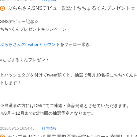
ぷららさんSNSデビュー記念！ちぢまるくんプレゼント☆
SNSデビュー記念☆
ちぢ○くんプレゼントキャンペーン
ぷららさんのTwitterアカウント
をフォロー頂き、
#ちぢまるくんプレゼント
とハッシュタグを付けてtweet頂くと、抽選で毎月10名様にちぢ○くん
トします！
※当選者の方にはDMにてご連絡・商品発送とさせていただきます。
※9月～12月までの計4回の抽選予定となります。
2020/09/15 16:54:45
社内情報
サンプラガウンを国立国際医療研究センターへ寄贈しまし