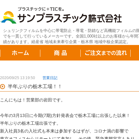
シュリンクフィルムを中心に帯電防止・導電・防錆など高機能フィルムの
でを一貫して行っているメーカーです。全国1,000社以上のお客様から年間7
績があります。経産省 地域未来牽引企業・栃木県 地域中核企業認定。
2020/09/25 13:19:50
営業日記
半年ぶりの栃木工場！！
こんにちは！営業部の岩田です。
今年の3月13日に今期(7期)方針発表会で栃木工場に出張した以来！
半年ぶりの栃木工場出張です。
新入社員3名の入社式も本来は参加するはずが、コロナ渦の影響で
東京オフィスからリモートにて参加し、その後、緊急事態宣言もあり、