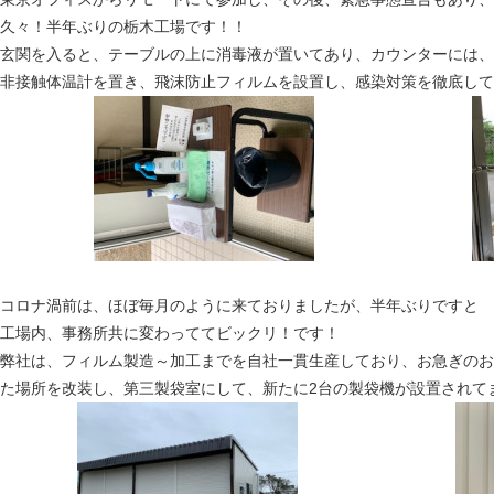
久々！半年ぶりの栃木工場です！！
玄関を入ると、テーブルの上に消毒液が置いてあり、カウンターには、
非接触体温計を置き、飛沫防止フィルムを設置し、感染対策を徹底して
コロナ渦前は、ほぼ毎月のように来ておりましたが、半年ぶりですと
工場内、事務所共に変わっててビックリ！です！
弊社は、フィルム製造～加工までを自社一貫生産しており、お急ぎのお
た場所を改装し、第三製袋室にして、新たに2台の製袋機が設置されて